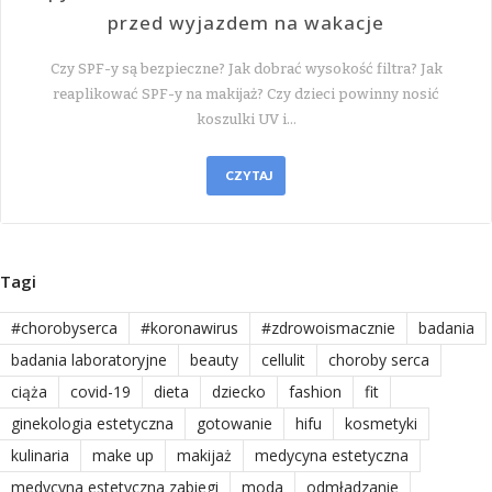
przed wyjazdem na wakacje
Czy SPF-y są bezpieczne? Jak dobrać wysokość filtra? Jak
reaplikować SPF-y na makijaż? Czy dzieci powinny nosić
koszulki UV i…
CZYTAJ
Tagi
#chorobyserca
#koronawirus
#zdrowoismacznie
badania
badania laboratoryjne
beauty
cellulit
choroby serca
ciąża
covid-19
dieta
dziecko
fashion
fit
ginekologia estetyczna
gotowanie
hifu
kosmetyki
kulinaria
make up
makijaż
medycyna estetyczna
medycyna estetyczna zabiegi
moda
odmładzanie