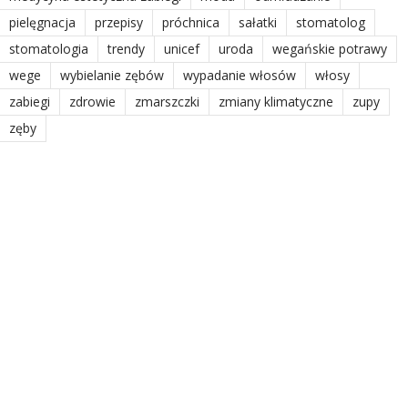
pielęgnacja
przepisy
próchnica
sałatki
stomatolog
stomatologia
trendy
unicef
uroda
wegańskie potrawy
wege
wybielanie zębów
wypadanie włosów
włosy
zabiegi
zdrowie
zmarszczki
zmiany klimatyczne
zupy
zęby