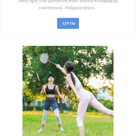
diety, upał oraz porywisty wiatr zwykle wzmagają jej
reaktywność. Pielęgnacyjnym…
CZYTAJ