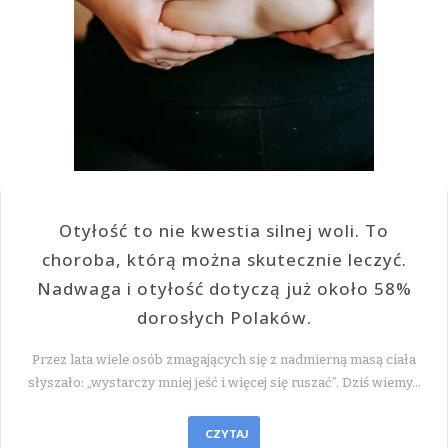
Otyłość to nie kwestia silnej woli. To
choroba, którą można skutecznie leczyć.
Nadwaga i otyłość dotyczą już około 58%
dorosłych Polaków.
Przez lata wiele osób zmagających się z nadmierną masą ciała
słyszało: „wystarczy mniej jeść i więcej się ruszać”. Dziś wiemy…
CZYTAJ