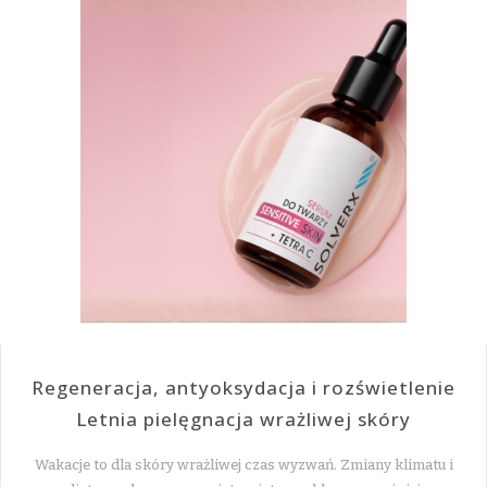
Regeneracja, antyoksydacja i rozświetlenie
Letnia pielęgnacja wrażliwej skóry
Wakacje to dla skóry wrażliwej czas wyzwań. Zmiany klimatu i