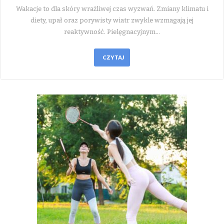
Wakacje to dla skóry wrażliwej czas wyzwań. Zmiany klimatu i
diety, upał oraz porywisty wiatr zwykle wzmagają jej
reaktywność. Pielęgnacyjnym…
CZYTAJ