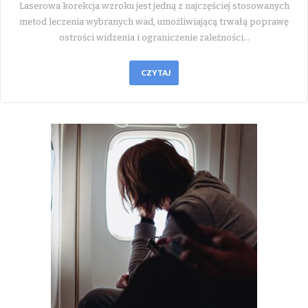
Laserowa korekcja wzroku jest jedną z najczęściej stosowanych
metod leczenia wybranych wad, umożliwiającą trwałą poprawę
ostrości widzenia i ograniczenie zależności…
CZYTAJ