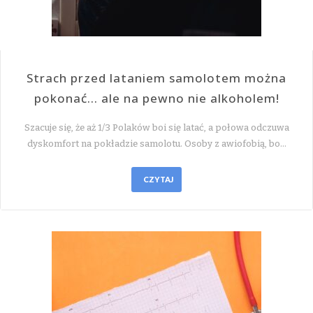
Strach przed lataniem samolotem można
pokonać… ale na pewno nie alkoholem!
Szacuje się, że aż 1/3 Polaków boi się latać, a połowa odczuwa
dyskomfort na pokładzie samolotu. Osoby z awiofobią, bo…
CZYTAJ