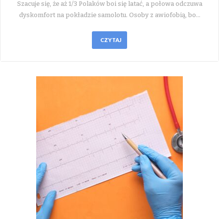
Szacuje się, że aż 1/3 Polaków boi się latać, a połowa odczuwa
dyskomfort na pokładzie samolotu. Osoby z awiofobią, bo…
CZYTAJ