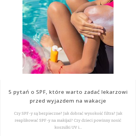
5 pytań o SPF, które warto zadać lekarzowi
przed wyjazdem na wakacje
Czy SPF-y są bezpieczne? Jak dobrać wysokość filtra? Jak
reaplikować SPF-y na makijaż? Czy dzieci powinny nosić
koszulki UV i…