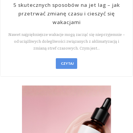
5 skutecznych sposobów na jet lag – jak
przetrwać zmianę czasu i cieszyć się
wakacjami
Nawet najpiękniejsze wakacje mogą zacząć się nieprzyjemnie –
od uciążliwych dolegliwości związanych z aklimatyzacją i
zmianą stref czasowych. Czym jest…
CZYTAJ