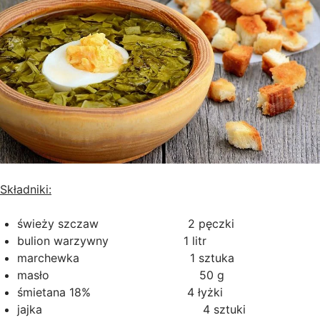
Składniki:
świeży szczaw 2 pęczki
bulion warzywny 1 litr
marchewka 1 sztuka
masło 50 g
śmietana 18% 4 łyżki
jajka 4 sztuki