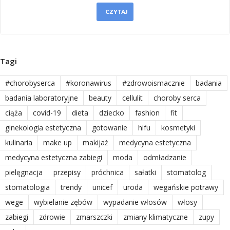
CZYTAJ
Tagi
#chorobyserca
#koronawirus
#zdrowoismacznie
badania
badania laboratoryjne
beauty
cellulit
choroby serca
ciąża
covid-19
dieta
dziecko
fashion
fit
ginekologia estetyczna
gotowanie
hifu
kosmetyki
kulinaria
make up
makijaż
medycyna estetyczna
medycyna estetyczna zabiegi
moda
odmładzanie
pielęgnacja
przepisy
próchnica
sałatki
stomatolog
stomatologia
trendy
unicef
uroda
wegańskie potrawy
wege
wybielanie zębów
wypadanie włosów
włosy
zabiegi
zdrowie
zmarszczki
zmiany klimatyczne
zupy