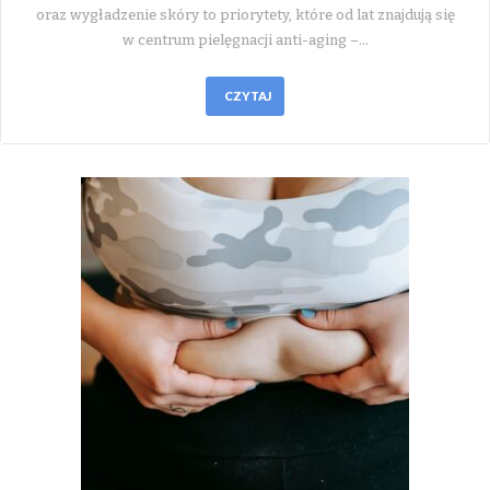
oraz wygładzenie skóry to priorytety, które od lat znajdują się
w centrum pielęgnacji anti-aging –…
CZYTAJ