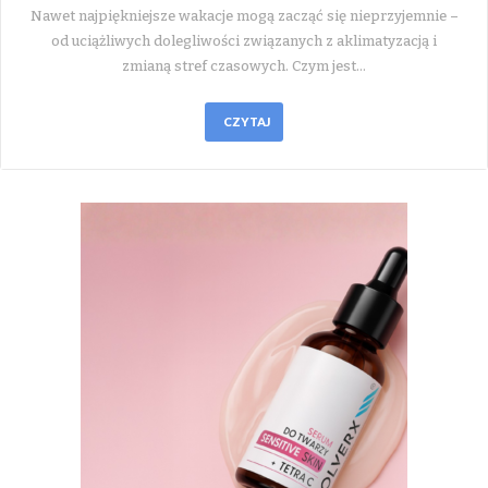
Nawet najpiękniejsze wakacje mogą zacząć się nieprzyjemnie –
od uciążliwych dolegliwości związanych z aklimatyzacją i
zmianą stref czasowych. Czym jest…
CZYTAJ