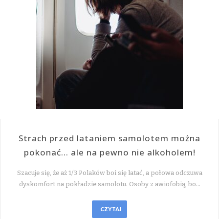
Strach przed lataniem samolotem można
pokonać… ale na pewno nie alkoholem!
Szacuje się, że aż 1/3 Polaków boi się latać, a połowa odczuwa
dyskomfort na pokładzie samolotu. Osoby z awiofobią, bo…
CZYTAJ