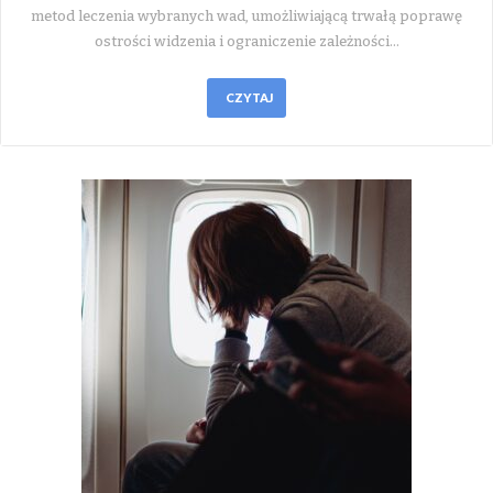
metod leczenia wybranych wad, umożliwiającą trwałą poprawę
ostrości widzenia i ograniczenie zależności…
CZYTAJ