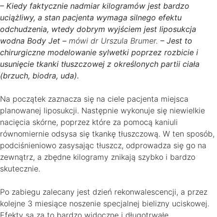
– Kiedy faktycznie nadmiar kilogramów jest bardzo
uciążliwy, a stan pacjenta wymaga silnego efektu
odchudzenia, wtedy dobrym wyjściem jest liposukcja
wodna Body Jet –
mówi dr Urszula Brumer.
– Jest to
chirurgiczne modelowanie sylwetki poprzez rozbicie i
usunięcie tkanki tłuszczowej z określonych partii ciała
(brzuch, biodra, uda).
Na początek zaznacza się na ciele pacjenta miejsca
planowanej liposukcji. Następnie wykonuje się niewielkie
nacięcia skórne, poprzez które za pomocą kaniuli
równomiernie odsysa się tkankę tłuszczową. W ten sposób,
podciśnieniowo zasysając tłuszcz, odprowadza się go na
zewnątrz, a zbędne kilogramy znikają szybko i bardzo
skutecznie.
Po zabiegu zalecany jest dzień rekonwalescencji, a przez
kolejne 3 miesiące noszenie specjalnej bielizny uciskowej.
Efekty są za to bardzo widoczne i długotrwałe.