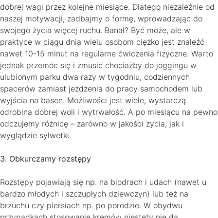
dobrej wagi przez kolejne miesiące. Dlatego niezależnie od
naszej motywacji, zadbajmy o formę, wprowadzając do
swojego życia więcej ruchu. Banał? Być może, ale w
praktyce w ciągu dnia wielu osobom ciężko jest znaleźć
nawet 10-15 minut na regularne ćwiczenia fizyczne. Warto
jednak przemóc się i zmusić chociażby do joggingu w
ulubionym parku dwa razy w tygodniu, codziennych
spacerów zamiast jeżdżenia do pracy samochodem lub
wyjścia na basen. Możliwości jest wiele, wystarczą
odrobina dobrej woli i wytrwałość. A po miesiącu na pewno
odczujemy różnicę – zarówno w jakości życia, jak i
wyglądzie sylwetki.
3. Obkurczamy rozstępy
Rozstępy pojawiają się np. na biodrach i udach (nawet u
bardzo młodych i szczupłych dziewczyn) lub też na
brzuchu czy piersiach np. po porodzie. W obydwu
przypadkach stosowanie kremów niestety nie da