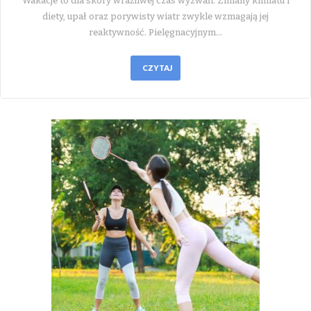
Wakacje to dla skóry wrażliwej czas wyzwań. Zmiany klimatu i
diety, upał oraz porywisty wiatr zwykle wzmagają jej
reaktywność. Pielęgnacyjnym…
CZYTAJ