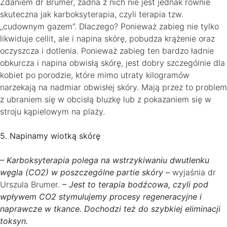
Zdaniem dr Brumer, żadna z nich nie jest jednak równie
skuteczna jak karboksyterapia, czyli terapia tzw.
„cudownym gazem”. Dlaczego? Ponieważ zabieg nie tylko
likwiduje cellit, ale i napina skórę, pobudza krążenie oraz
oczyszcza i dotlenia. Ponieważ zabieg ten bardzo ładnie
obkurcza i napina obwisłą skórę, jest dobry szczególnie dla
kobiet po porodzie, które mimo utraty kilogramów
narzekają na nadmiar obwisłej skóry. Mają przez to problem
z ubraniem się w obcisłą bluzkę lub z pokazaniem się w
stroju kąpielowym na plaży.
5. Napinamy wiotką skórę
– Karboksyterapia polega na wstrzykiwaniu dwutlenku
węgla (CO2) w poszczególne partie skóry
–
wyjaśnia dr
Urszula Brumer.
– Jest to terapia bodźcowa, czyli pod
wpływem CO2 stymulujemy procesy regeneracyjne i
naprawcze w tkance. Dochodzi też do szybkiej eliminacji
toksyn.