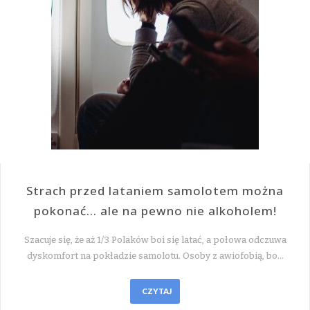
Strach przed lataniem samolotem można
pokonać… ale na pewno nie alkoholem!
Szacuje się, że aż 1/3 Polaków boi się latać, a połowa odczuwa
dyskomfort na pokładzie samolotu. Osoby z awiofobią, bo…
CZYTAJ