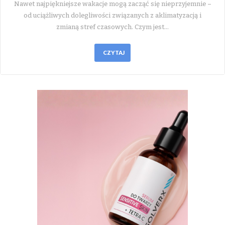
Nawet najpiękniejsze wakacje mogą zacząć się nieprzyjemnie –
od uciążliwych dolegliwości związanych z aklimatyzacją i
zmianą stref czasowych. Czym jest…
CZYTAJ