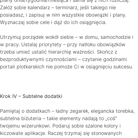
plany dnia/tygodnia/miesiąca i sama się z nich rozliczaj.
Załóż sobie kalendarz – terminarz, jeśli takiego nie
posiadasz, i zapisuj w nim wszystkie obowiązki i plany.
Wyznaczaj sobie cele i dąż do ich osiągnięcia.
Utrzymuj porządek wokół siebie – w domu, samochodzie i
w pracy. Ustalaj priorytety – przy natłoku obowiązków
trzeba umieć ustalić hierarchię ważności. Skończ z
bezproduktywnymi czynnościami – czytanie godzinami
portali plotkarskich nie pomoże Ci w osiągnięciu sukcesu.
Krok IV – Subtelne dodatki
Pamiętaj o dodatkach – ładny zegarek, elegancka torebka,
subtelna biżuteria – takie elementy nadają to „coś”
twojemu wizerunkowi. Podaruj sobie szalone kolory i
kiczowate aplikacje. Raczej trzymaj się stonowanych