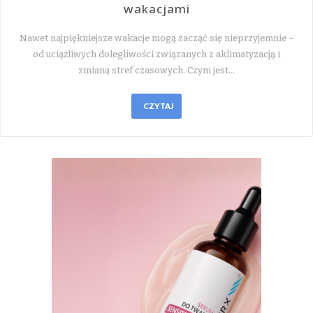
wakacjami
Nawet najpiękniejsze wakacje mogą zacząć się nieprzyjemnie –
od uciążliwych dolegliwości związanych z aklimatyzacją i
zmianą stref czasowych. Czym jest…
CZYTAJ