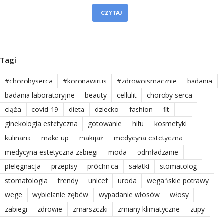
CZYTAJ
Tagi
#chorobyserca
#koronawirus
#zdrowoismacznie
badania
badania laboratoryjne
beauty
cellulit
choroby serca
ciąża
covid-19
dieta
dziecko
fashion
fit
ginekologia estetyczna
gotowanie
hifu
kosmetyki
kulinaria
make up
makijaż
medycyna estetyczna
medycyna estetyczna zabiegi
moda
odmładzanie
pielęgnacja
przepisy
próchnica
sałatki
stomatolog
stomatologia
trendy
unicef
uroda
wegańskie potrawy
wege
wybielanie zębów
wypadanie włosów
włosy
zabiegi
zdrowie
zmarszczki
zmiany klimatyczne
zupy