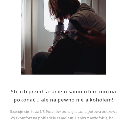
Strach przed lataniem samolotem można
pokonać… ale na pewno nie alkoholem!
Szacuje się, że aż 1/3 Polaków boi się latać, a połowa odczuwa
dyskomfort na pokładzie samolotu. Osoby z awiofobią, bo…