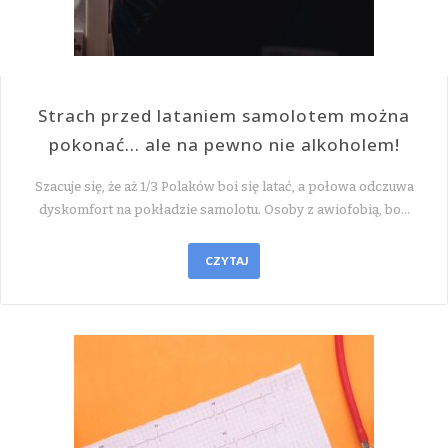
Strach przed lataniem samolotem można
pokonać… ale na pewno nie alkoholem!
Szacuje się, że aż 1/3 Polaków boi się latać, a połowa odczuwa
dyskomfort na pokładzie samolotu. Osoby z awiofobią, bo…
CZYTAJ