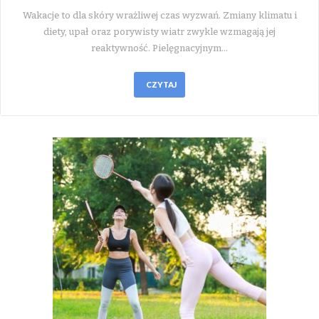
Wakacje to dla skóry wrażliwej czas wyzwań. Zmiany klimatu i
diety, upał oraz porywisty wiatr zwykle wzmagają jej
reaktywność. Pielęgnacyjnym…
CZYTAJ