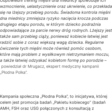
Odpowiedni trening mięśni dna miednicy spowoduje ich
wzmocnienie, uelastycznienie oraz ukrwienie, co przekłada
się na lżejszy przebieg porodu. Świadoma kontrola mięśni
dna miednicy zmniejsza ryzyko nacięcia krocza podczas
drugiego etapu porodu, w którym dziecko podrażnia
odpowiadające za parcie nerwy dróg rodnych. Lżejszy jest
także sam przebieg ciąży, ponieważ kobiecie łatwiej jest
radzić sobie z coraz większą wagą dziecka. Regularne
ćwiczenie tych mięśni może również pomóc osobom,
które mają problem z wysiłkowym nietrzymaniem moczu,
a także łatwiej odzyskać kobietom formę po porodzie
–
powiedział dr Mrugacz, ekspert medyczny kampanii
„Płodna Polka”.
Kampania społeczna „Płodna Polka”, to inicjatywa, której
celem jest promocja badań „Pakietu kobiecego” (badań
AMH, FSH oraz USG połączonych z konsultacją z