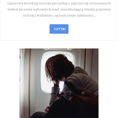
Laserowa korekcja wzroku jest jedną z najczęściej stosowanych
metod leczenia wybranych wad, umożliwiającą trwałą poprawę
ostrości widzenia i ograniczenie zależności…
CZYTAJ