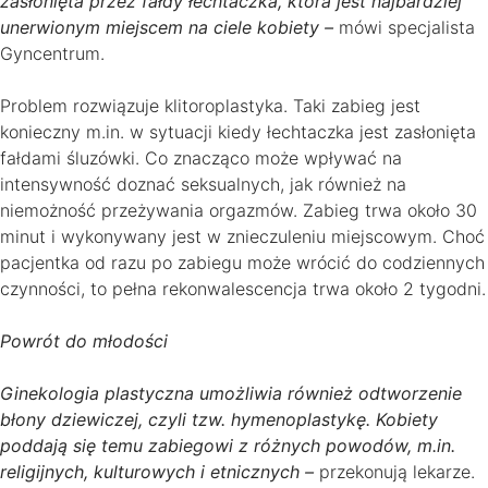
zasłonięta przez fałdy łechtaczka, która jest najbardziej
unerwionym miejscem na ciele kobiety –
mówi specjalista
Gyncentrum.
Problem rozwiązuje klitoroplastyka. Taki zabieg jest
konieczny m.in. w sytuacji kiedy łechtaczka jest zasłonięta
fałdami śluzówki. Co znacząco może wpływać na
intensywność doznać seksualnych, jak również na
niemożność przeżywania orgazmów. Zabieg trwa około 30
minut i wykonywany jest w znieczuleniu miejscowym. Choć
pacjentka od razu po zabiegu może wrócić do codziennych
czynności, to pełna rekonwalescencja trwa około 2 tygodni.
Powrót do młodości
Ginekologia plastyczna umożliwia również odtworzenie
błony dziewiczej, czyli tzw. hymenoplastykę. Kobiety
poddają się temu zabiegowi z różnych powodów, m.in.
religijnych, kulturowych i etnicznych –
przekonują lekarze.