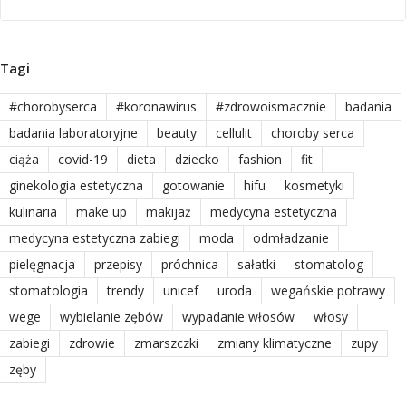
Tagi
#chorobyserca
#koronawirus
#zdrowoismacznie
badania
badania laboratoryjne
beauty
cellulit
choroby serca
ciąża
covid-19
dieta
dziecko
fashion
fit
ginekologia estetyczna
gotowanie
hifu
kosmetyki
kulinaria
make up
makijaż
medycyna estetyczna
medycyna estetyczna zabiegi
moda
odmładzanie
pielęgnacja
przepisy
próchnica
sałatki
stomatolog
stomatologia
trendy
unicef
uroda
wegańskie potrawy
wege
wybielanie zębów
wypadanie włosów
włosy
zabiegi
zdrowie
zmarszczki
zmiany klimatyczne
zupy
zęby