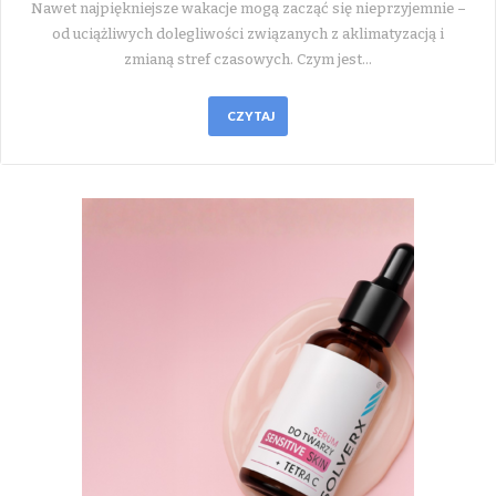
Nawet najpiękniejsze wakacje mogą zacząć się nieprzyjemnie –
od uciążliwych dolegliwości związanych z aklimatyzacją i
zmianą stref czasowych. Czym jest…
CZYTAJ