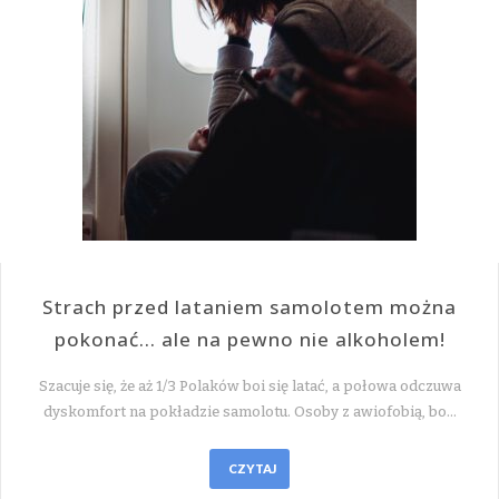
Strach przed lataniem samolotem można
pokonać… ale na pewno nie alkoholem!
Szacuje się, że aż 1/3 Polaków boi się latać, a połowa odczuwa
dyskomfort na pokładzie samolotu. Osoby z awiofobią, bo…
CZYTAJ