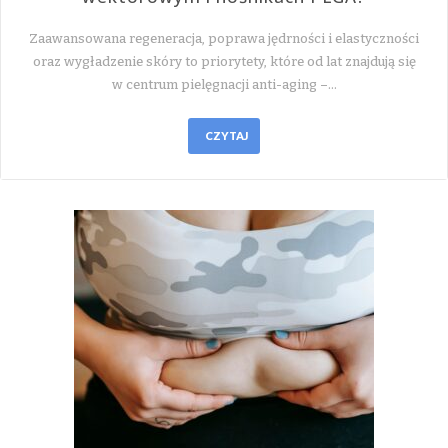
Zaawansowana regeneracja, poprawa jędrności i elastyczności
oraz wygładzenie skóry to priorytety, które od lat znajdują się
w centrum pielęgnacji anti-aging –…
CZYTAJ