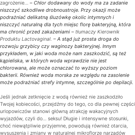
zagrożenie…
–
Chlor dodawany do wody ma za zadanie
niszczyć szkodliwe drobnoustroje. Przy okazji może
podrażniać delikatną śluzówkę okolic intymnych i
niszczyć naturalną dla tych miejsc florę bakteryjną, która
ma chronić przed zakażeniami –
tłumaczy Kierownik
Produktu Lactovaginal.
– A stąd już prosta droga do
rozwoju grzybicy czy waginozy bakteryjnej. Innym
przykładem, w jaki woda może nam zaszkodzić, są też
kąpieliska, w których woda wprawdzie nie jest
chlorowana, ale może oznaczać to wyższy poziom
bakterii. Również woda morska ze względu na zasolenie
może podrażniać strefy intymne, szczególnie po depilacji.
Jeśli jednak zetknięcie z wodą również nie zaszkodziło
Twojej kobiecości, przejdźmy do tego, co dla pewnej części
urlopowiczów stanowi główną atrakcję wakacyjnych
wyjazdów, czyli do… seksu! Długie i intensywne stosunki,
choć niewątpliwie przyjemne, powodują również otarcia,
wysuszenia i zmiany w naturalnej mikroflorze narządów