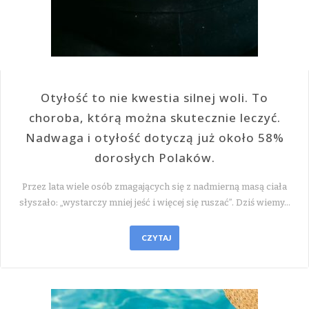
Otyłość to nie kwestia silnej woli. To
choroba, którą można skutecznie leczyć.
Nadwaga i otyłość dotyczą już około 58%
dorosłych Polaków.
Przez lata wiele osób zmagających się z nadmierną masą ciała
słyszało: „wystarczy mniej jeść i więcej się ruszać”. Dziś wiemy…
CZYTAJ