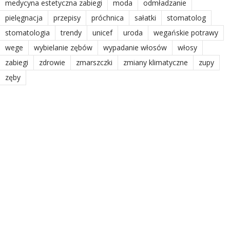
medycyna estetyczna zabiegi
moda
odmładzanie
pielęgnacja
przepisy
próchnica
sałatki
stomatolog
stomatologia
trendy
unicef
uroda
wegańskie potrawy
wege
wybielanie zębów
wypadanie włosów
włosy
zabiegi
zdrowie
zmarszczki
zmiany klimatyczne
zupy
zęby