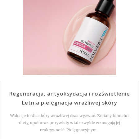
Regeneracja, antyoksydacja i rozświetlenie
Letnia pielęgnacja wrażliwej skóry
Wakacje to dla skóry wrażliwej czas wyzwań. Zmiany klimatu i
diety, upał oraz porywisty wiatr zwykle wzmagają jej
reaktywność. Pielęgnacyjnym…