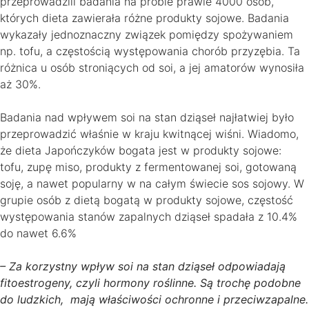
przeprowadzili badania na próbie prawie 4000 osób,
których dieta zawierała różne produkty sojowe. Badania
wykazały jednoznaczny związek pomiędzy spożywaniem
np. tofu, a częstością występowania chorób przyzębia. Ta
różnica u osób stroniących od soi, a jej amatorów wynosiła
aż 30%.
Badania nad wpływem soi na stan dziąseł najłatwiej było
przeprowadzić właśnie w kraju kwitnącej wiśni. Wiadomo,
że dieta Japończyków bogata jest w produkty sojowe:
tofu, zupę miso, produkty z fermentowanej soi, gotowaną
soję, a nawet popularny w na całym świecie sos sojowy. W
grupie osób z dietą bogatą w produkty sojowe, częstość
występowania stanów zapalnych dziąseł spadała z 10.4%
do nawet 6.6%
– Za korzystny wpływ soi na stan dziąseł odpowiadają
fitoestrogeny, czyli hormony roślinne. Są trochę podobne
do ludzkich, mają właściwości ochronne i przeciwzapalne.