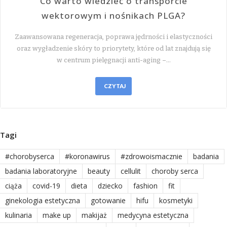
Co warto wiedzieć o transporcie
wektorowym i nośnikach PLGA?
Zaawansowana regeneracja, poprawa jędrności i elastyczności
oraz wygładzenie skóry to priorytety, które od lat znajdują się
w centrum pielęgnacji anti-aging –…
CZYTAJ
Tagi
#chorobyserca
#koronawirus
#zdrowoismacznie
badania
badania laboratoryjne
beauty
cellulit
choroby serca
ciąża
covid-19
dieta
dziecko
fashion
fit
ginekologia estetyczna
gotowanie
hifu
kosmetyki
kulinaria
make up
makijaż
medycyna estetyczna