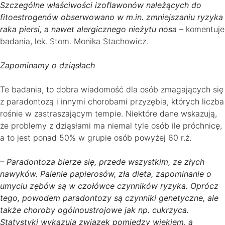
Szczególne właściwości izoflawonów należących do
fitoestrogenów obserwowano w m.in. zmniejszaniu ryzyka
raka piersi, a nawet alergicznego nieżytu nosa –
komentuje
badania, lek. Stom. Monika Stachowicz.
Zapominamy o dziąsłach
Te badania, to dobra wiadomość dla osób zmagających się
z paradontozą i innymi chorobami przyzębia, których liczba
rośnie w zastraszającym tempie. Niektóre dane wskazują,
że problemy z dziąsłami ma niemal tyle osób ile próchnicę,
a to jest ponad 50% w grupie osób powyżej 60 r.ż.
– Paradontoza bierze się, przede wszystkim, ze złych
nawyków. Palenie papierosów, zła dieta, zapominanie o
umyciu zębów są w czołówce czynników ryzyka. Oprócz
tego, powodem paradontozy są czynniki genetyczne, ale
także choroby ogólnoustrojowe jak np. cukrzyca.
Statystyki wykazują związek pomiędzy wiekiem, a