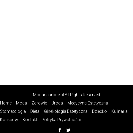
Modanaurode.pl All Rights Reserved
Home
Moda
Zdrowie
Uroda
Medycyna Estetyczna
Stomatologia
Dieta
Ginekologia Estetyczna
Dziecko
Kulinaria
Konkursy
Kontakt
Polityka Prywatności