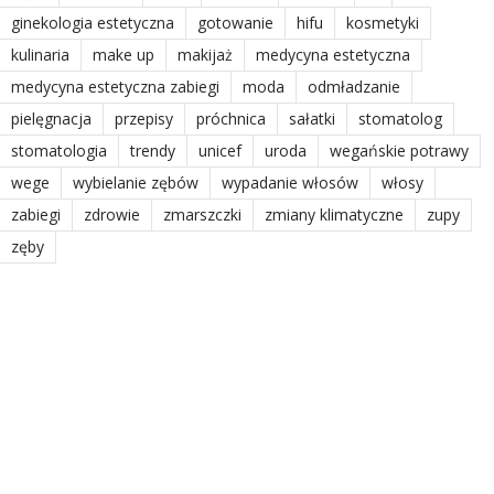
ginekologia estetyczna
gotowanie
hifu
kosmetyki
kulinaria
make up
makijaż
medycyna estetyczna
medycyna estetyczna zabiegi
moda
odmładzanie
pielęgnacja
przepisy
próchnica
sałatki
stomatolog
stomatologia
trendy
unicef
uroda
wegańskie potrawy
wege
wybielanie zębów
wypadanie włosów
włosy
zabiegi
zdrowie
zmarszczki
zmiany klimatyczne
zupy
zęby