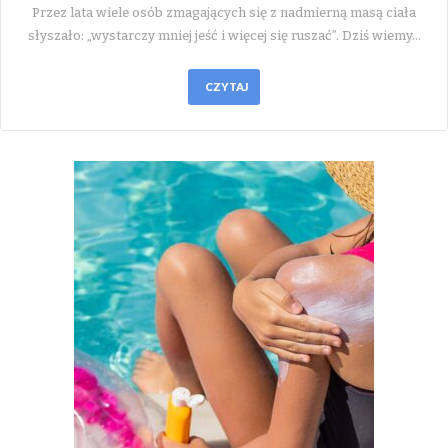
Przez lata wiele osób zmagających się z nadmierną masą ciała
słyszało: „wystarczy mniej jeść i więcej się ruszać”. Dziś wiemy…
CZYTAJ