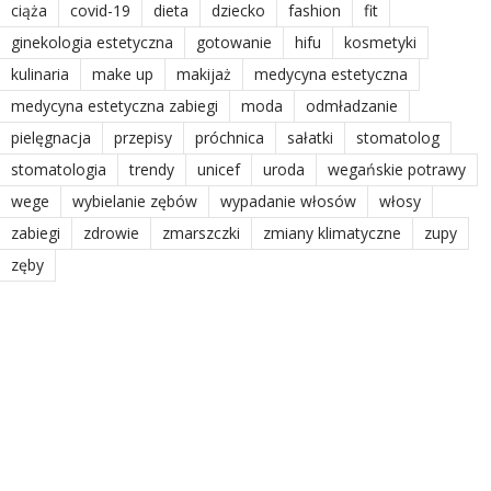
ciąża
covid-19
dieta
dziecko
fashion
fit
ginekologia estetyczna
gotowanie
hifu
kosmetyki
kulinaria
make up
makijaż
medycyna estetyczna
medycyna estetyczna zabiegi
moda
odmładzanie
pielęgnacja
przepisy
próchnica
sałatki
stomatolog
stomatologia
trendy
unicef
uroda
wegańskie potrawy
wege
wybielanie zębów
wypadanie włosów
włosy
zabiegi
zdrowie
zmarszczki
zmiany klimatyczne
zupy
zęby