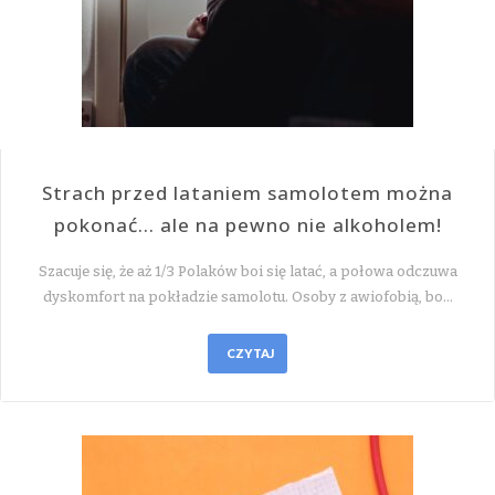
Strach przed lataniem samolotem można
pokonać… ale na pewno nie alkoholem!
Szacuje się, że aż 1/3 Polaków boi się latać, a połowa odczuwa
dyskomfort na pokładzie samolotu. Osoby z awiofobią, bo…
CZYTAJ