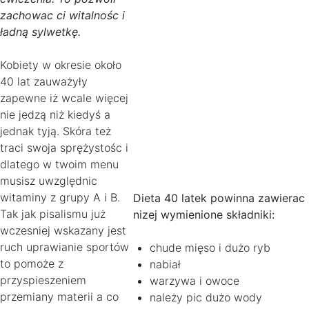
zachowac ci witalnośc i
ładną sylwetkę.
Kobiety w okresie około
40 lat zauważyły
zapewne iż wcale więcej
nie jedzą niż kiedyś a
jednak tyją. Skóra też
traci swoja sprężystośc i
dlatego w twoim menu
musisz uwzględnic
witaminy z grupy A i B.
Dieta 40 latek powinna zawierac
Tak jak pisalismu już
nizej wymienione składniki:
wczesniej wskazany jest
ruch uprawianie sportów
chude mięso i dużo ryb
to pomoże z
nabiał
przyspieszeniem
warzywa i owoce
przemiany materii a co
należy pic dużo wody