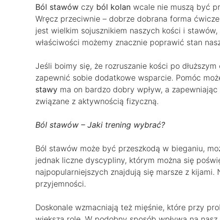
Ból stawów
czy
ból kolan
wcale nie muszą być pr
Wręcz przeciwnie – dobrze dobrana forma ćwicz
jest wielkim sojusznikiem naszych kości i stawów,
właściwości możemy znacznie poprawić stan nas
Jeśli boimy się, że rozruszanie kości po dłuższym
zapewnić sobie dodatkowe wsparcie. Pomóc mo
stawy
ma on bardzo dobry wpływ, a zapewniając 
związane z aktywnością fizyczną.
Ból stawów – Jaki trening wybrać?
Ból stawów może być przeszkodą w bieganiu, może
jednak liczne dyscypliny, którym można się pośw
najpopularniejszych znajdują się marsze z kijami
przyjemności.
Doskonale wzmacniają też mięśnie, które przy p
większą rolę. W podobny sposób wpływa na nasz or