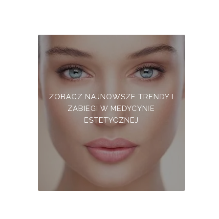
ZOBACZ NAJNOWSZE TRENDY I
ZABIEGI W MEDYCYNIE
ESTETYCZNEJ