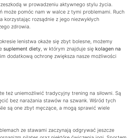
zeszkodą w prowadzeniu aktywnego stylu życia.
eń może pomóc nam w walce z tymi problemami. Ruch
 a korzystając rozsądnie z jego niezwykłych
zego zdrowia.
 okresie lenistwa okaże się zbyt bolesne, możemy
że
suplement diety
, w którym znajduje się
kolagen na
im dodatkową ochronę zwiększa nasze możliwości
 też uniemożliwić tradycyjny trening na siłowni. Są
ięcić bez narażania stawów na szwank. Wśród tych
. Nie są one zbyt męczące, a mogą sprawić wiele
roblemach ze stawami zaczynają odgrywać jeszcze
ganizm pilates oraz niektóre ćwiczenia jogi. Sportem,