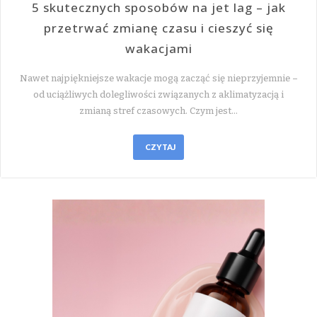
5 skutecznych sposobów na jet lag – jak
przetrwać zmianę czasu i cieszyć się
wakacjami
Nawet najpiękniejsze wakacje mogą zacząć się nieprzyjemnie –
od uciążliwych dolegliwości związanych z aklimatyzacją i
zmianą stref czasowych. Czym jest…
CZYTAJ