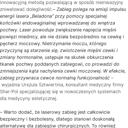
innowacyjną metodą pozwalającą w sposób nieinwazyjny
zniwelować dolegliwość.
–
Zabieg polega na emisji impulsu
energii lasera „Beladona” przy pomocy specjalnej
końcówki endowaginalnej wprowadzanej do wnętrza
pochwy. Laser powoduje
zwiększenie napięcia mięśni
powięzi miednicy, ale nie działa bezpośrednio na cewkę i
pęcherz moczowy. Nietrzymanie moczu,
którego
przyczyną są starzenie się, zwiotczenie mięśni cewki i
zmiany hormonalne,
ustępuje na skutek obkurczenia
tkanek pochwy poddanych zabiegowi,
co prowadzi do
zmniejszenia kąta nachylenia cewki moczowej. W efekcie,
zabieg przywraca cewce normalną funkcjonalność
–
wyjaśnia Urszula Sztwiertnia, konsultant medyczny firmy
Shar-Pol specjalizującej się w nowoczesnych systemach
dla medycyny estetycznej.
–
Warto dodać, że laserowy zabieg jest całkowicie
bezpieczny i bezbolesny, dlatego stanowi doskonałą
alternatywę dla zabiegów chirurgicznych. To również