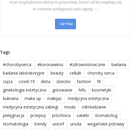
oraz wygładzenie skóry to priorytety, które od lat znajdują się
w centrum pielęgnacji anti-aging –…
CZYTAJ
Tagi
#chorobyserca
#koronawirus
#zdrowoismacznie
badania
badania laboratoryjne
beauty
cellulit
choroby serca
ciąża
covid-19
dieta
dziecko
fashion
fit
ginekologia estetyczna
gotowanie
hifu
kosmetyki
kulinaria
make up
makijaż
medycyna estetyczna
medycyna estetyczna zabiegi
moda
odmładzanie
pielęgnacja
przepisy
próchnica
sałatki
stomatolog
stomatologia
trendy
unicef
uroda
wegańskie potrawy