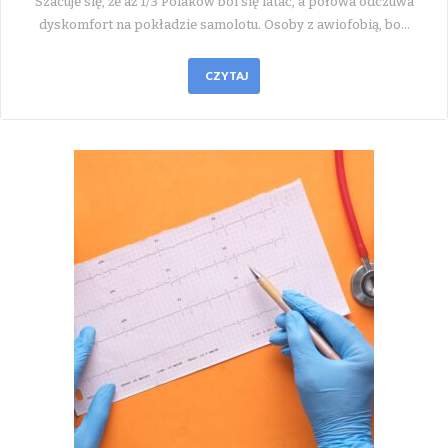
Szacuje się, że aż 1/3 Polaków boi się latać, a połowa odczuwa
dyskomfort na pokładzie samolotu. Osoby z awiofobią, bo…
CZYTAJ