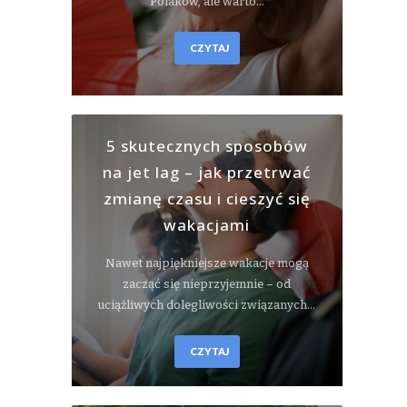
Polaków, ale warto…
CZYTAJ
5 skutecznych sposobów
na jet lag – jak przetrwać
zmianę czasu i cieszyć się
wakacjami
Nawet najpiękniejsze wakacje mogą
zacząć się nieprzyjemnie – od
uciążliwych dolegliwości związanych…
CZYTAJ