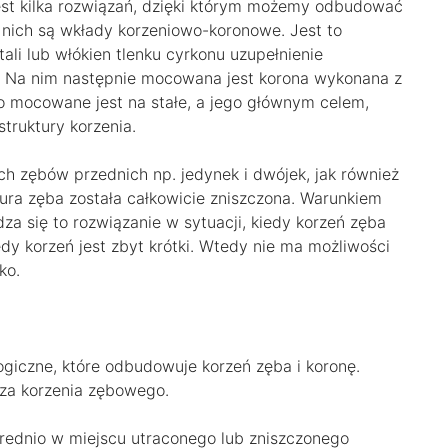
est kilka rozwiązań, dzięki którym możemy odbudować
z nich są wkłady korzeniowo-koronowe. Jest to
ali lub włókien tlenku cyrkonu uzupełnienie
a. Na nim następnie mocowana jest korona wykonana z
to mocowane jest na stałe, a jego głównym celem,
truktury korzenia.
h zębów przednich np. jedynek i dwójek, jak również
ura zęba została całkowicie zniszczona. Warunkiem
za się to rozwiązanie w sytuacji, kiedy korzeń zęba
iedy korzeń jest zbyt krótki. Wtedy nie ma możliwości
ko.
giczne, które odbudowuje korzeń zęba i koronę.
eza korzenia zębowego.
ednio w miejscu utraconego lub zniszczonego