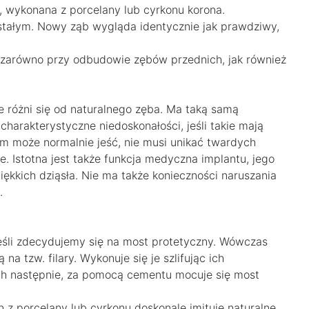
, wykonana z porcelany lub cyrkonu korona.
stałym. Nowy ząb wygląda identycznie jak prawdziwy,
 zarówno przy odbudowie zębów przednich, jak również
 różni się od naturalnego zęba. Ma taką samą
harakterystyczne niedoskonałości, jeśli takie mają
m może normalnie jeść, nie musi unikać twardych
. Istotna jest także funkcja medyczna implantu, jego
iękkich dziąsła. Nie ma także konieczności naruszania
.
jeśli zdecydujemy się na most protetyczny. Wówczas
a tzw. filary. Wykonuje się je szlifując ich
ich następnie, za pomocą cementu mocuje się most
on z porcelany lub cyrkonu doskonale imituje naturalne