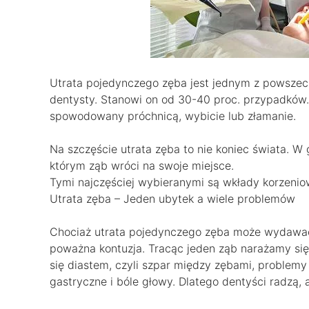
Utrata pojedynczego zęba jest jednym z powszec
dentysty. Stanowi on od 30-40 proc. przypadków. 
spowodowany próchnicą, wybicie lub złamanie.
Na szczęście utrata zęba to nie koniec świata. W 
którym ząb wróci na swoje miejsce.
Tymi najczęściej wybieranymi są wkłady korzenio
Utrata zęba – Jeden ubytek a wiele problemów
Chociaż utrata pojedynczego zęba może wydawać 
poważna kontuzja. Tracąc jeden ząb narażamy się
się diastem, czyli szpar między zębami, problemy
gastryczne i bóle głowy. Dlatego dentyści radzą,