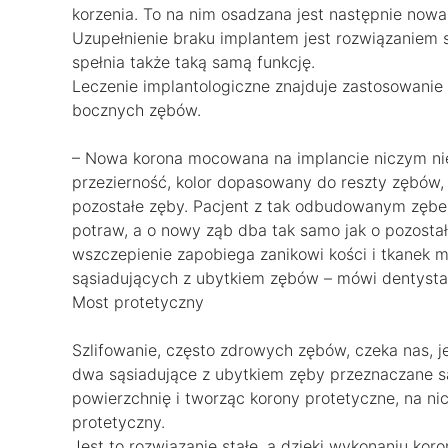
korzenia. To na nim osadzana jest następnie nowa
Uzupełnienie braku implantem jest rozwiązaniem 
spełnia także taką samą funkcję.
Leczenie implantologiczne znajduje zastosowanie
bocznych zębów.
– Nowa korona mocowana na implancie niczym nie
przezierność, kolor dopasowany do reszty zębów, c
pozostałe zęby. Pacjent z tak odbudowanym zębe
potraw, a o nowy ząb dba tak samo jak o pozostałe
wszczepienie zapobiega zanikowi kości i tkanek m
sąsiadujących z ubytkiem zębów – mówi dentysta
Most protetyczny
Szlifowanie, często zdrowych zębów, czeka nas, 
dwa sąsiadujące z ubytkiem zęby przeznaczane są n
powierzchnię i tworząc korony protetyczne, na n
protetyczny.
Jest to rozwiązanie stałe, a dzięki wykonaniu kor