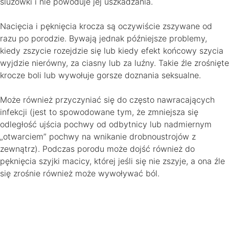
śluzówki i nie powoduje jej uszkadzania.
Nacięcia i pęknięcia krocza są oczywiście zszywane od
razu po porodzie. Bywają jednak późniejsze problemy,
kiedy zszycie rozejdzie się lub kiedy efekt końcowy szycia
wyjdzie nierówny, za ciasny lub za luźny. Takie źle zrośnięte
krocze boli lub wywołuje gorsze doznania seksualne.
Może również przyczyniać się do często nawracających
infekcji (jest to spowodowane tym, że zmniejsza się
odległość ujścia pochwy od odbytnicy lub nadmiernym
„otwarciem” pochwy na wnikanie drobnoustrojów z
zewnątrz). Podczas porodu może dojść również do
pęknięcia szyjki macicy, której jeśli się nie zszyje, a ona źle
się zrośnie również może wywoływać ból.