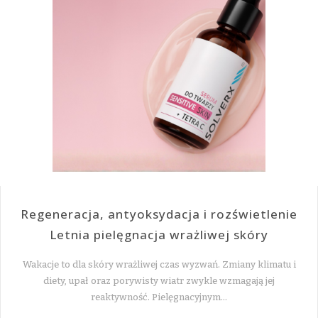
Regeneracja, antyoksydacja i rozświetlenie
Letnia pielęgnacja wrażliwej skóry
Wakacje to dla skóry wrażliwej czas wyzwań. Zmiany klimatu i
diety, upał oraz porywisty wiatr zwykle wzmagają jej
reaktywność. Pielęgnacyjnym…