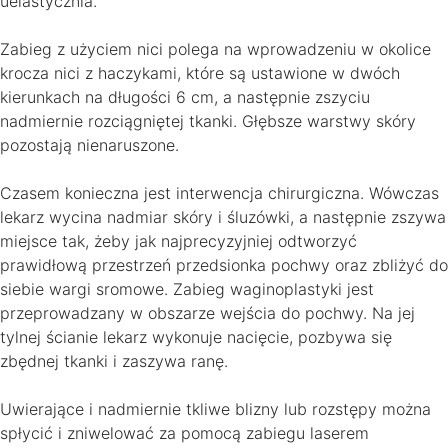
uelastycznia.
Zabieg z użyciem nici polega na wprowadzeniu w okolice
krocza nici z haczykami, które są ustawione w dwóch
kierunkach na długości 6 cm, a następnie zszyciu
nadmiernie rozciągniętej tkanki. Głębsze warstwy skóry
pozostają nienaruszone.
Czasem konieczna jest interwencja chirurgiczna. Wówczas
lekarz wycina nadmiar skóry i śluzówki, a następnie zszywa
miejsce tak, żeby jak najprecyzyjniej odtworzyć
prawidłową przestrzeń przedsionka pochwy oraz zbliżyć do
siebie wargi sromowe. Zabieg waginoplastyki jest
przeprowadzany w obszarze wejścia do pochwy. Na jej
tylnej ścianie lekarz wykonuje nacięcie, pozbywa się
zbędnej tkanki i zaszywa ranę.
Uwierające i nadmiernie tkliwe blizny lub rozstępy można
spłycić i zniwelować za pomocą zabiegu laserem