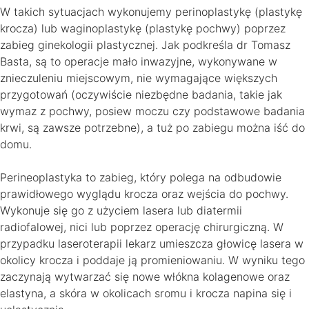
W takich sytuacjach wykonujemy perinoplastykę (plastykę
krocza) lub waginoplastykę (plastykę pochwy) poprzez
zabieg ginekologii plastycznej. Jak podkreśla dr Tomasz
Basta, są to operacje mało inwazyjne, wykonywane w
znieczuleniu miejscowym, nie wymagające większych
przygotowań (oczywiście niezbędne badania, takie jak
wymaz z pochwy, posiew moczu czy podstawowe badania
krwi, są zawsze potrzebne), a tuż po zabiegu można iść do
domu.
Perineoplastyka to zabieg, który polega na odbudowie
prawidłowego wyglądu krocza oraz wejścia do pochwy.
Wykonuje się go z użyciem lasera lub diatermii
radiofalowej, nici lub poprzez operację chirurgiczną. W
przypadku laseroterapii lekarz umieszcza głowicę lasera w
okolicy krocza i poddaje ją promieniowaniu. W wyniku tego
zaczynają wytwarzać się nowe włókna kolagenowe oraz
elastyna, a skóra w okolicach sromu i krocza napina się i