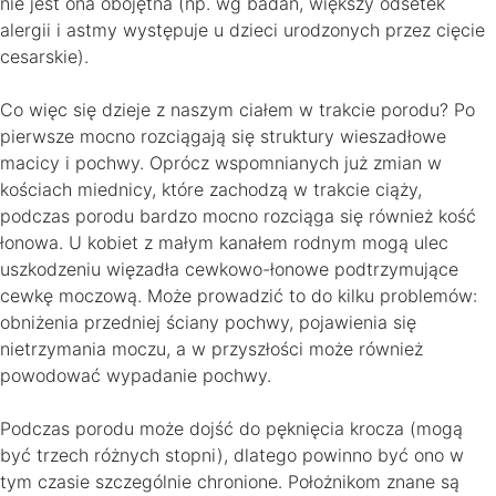
nie jest ona obojętna (np. wg badań, większy odsetek
alergii i astmy występuje u dzieci urodzonych przez cięcie
cesarskie).
Co więc się dzieje z naszym ciałem w trakcie porodu? Po
pierwsze mocno rozciągają się struktury wieszadłowe
macicy i pochwy. Oprócz wspomnianych już zmian w
kościach miednicy, które zachodzą w trakcie ciąży,
podczas porodu bardzo mocno rozciąga się również kość
łonowa. U kobiet z małym kanałem rodnym mogą ulec
uszkodzeniu więzadła cewkowo-łonowe podtrzymujące
cewkę moczową. Może prowadzić to do kilku problemów:
obniżenia przedniej ściany pochwy, pojawienia się
nietrzymania moczu, a w przyszłości może również
powodować wypadanie pochwy.
Podczas porodu może dojść do pęknięcia krocza (mogą
być trzech różnych stopni), dlatego powinno być ono w
tym czasie szczególnie chronione. Położnikom znane są