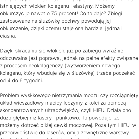
istniejących włókien kolagenu i elastyny. Możemy
obkurczyć je nawet o 75 procent! Co to daje? Zbiegi
zastosowane na śluzówkę pochwy powodują jej
obkurczenie, dzięki czemu staje ona bardziej jędrna i
ciasna.
Dzięki skracaniu się włókien, już po zabiegu wyraźnie
odczuwalna jest poprawa, jednak na pełne efekty związane
z procesem neokolagenezy (wytworzeniem nowego
kolagenu, który wbuduje się w śluzówkę) trzeba poczekać
od 4 do 6 tygodni.
Problem wysiłkowego nietrzymania moczu czy rozciągnięty
układ wieszadłowy macicy leczymy z kolei za pomocą
skoncentrowanych ultradźwięków, czyli HIFU. Działa ono
dużo głębiej niż lasery i punktowo. To powoduje, że
możemy dotrzeć bliżej cewki moczowej. Poza tym HIFU, w
przeciwieństwie do laserów, omija zewnętrzne warstwy