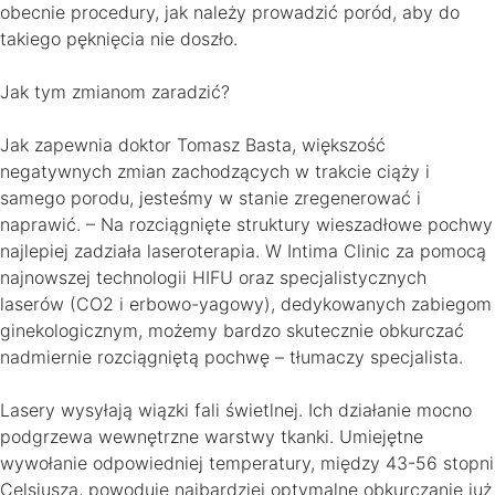
obecnie procedury, jak należy prowadzić poród, aby do
takiego pęknięcia nie doszło.
Jak tym zmianom zaradzić?
Jak zapewnia doktor Tomasz Basta, większość
negatywnych zmian zachodzących w trakcie ciąży i
samego porodu, jesteśmy w stanie zregenerować i
naprawić. – Na rozciągnięte struktury wieszadłowe pochwy
najlepiej zadziała laseroterapia. W Intima Clinic za pomocą
najnowszej technologii HIFU oraz specjalistycznych
laserów (CO2 i erbowo-yagowy), dedykowanych zabiegom
ginekologicznym, możemy bardzo skutecznie obkurczać
nadmiernie rozciągniętą pochwę – tłumaczy specjalista.
Lasery wysyłają wiązki fali świetlnej. Ich działanie mocno
podgrzewa wewnętrzne warstwy tkanki. Umiejętne
wywołanie odpowiedniej temperatury, między 43-56 stopni
Celsjusza, powoduje najbardziej optymalne obkurczanie już