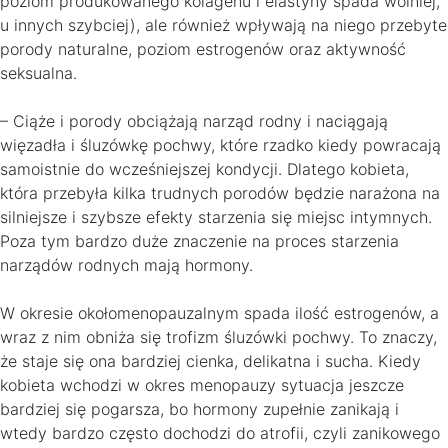
poziom produkowanego kolagenu i elastyny spada wolniej,
u innych szybciej), ale również wpływają na niego przebyte
porody naturalne, poziom estrogenów oraz aktywność
seksualna.
– Ciąże i porody obciążają narząd rodny i naciągają
więzadła i śluzówkę pochwy, które rzadko kiedy powracają
samoistnie do wcześniejszej kondycji. Dlatego kobieta,
która przebyła kilka trudnych porodów będzie narażona na
silniejsze i szybsze efekty starzenia się miejsc intymnych.
Poza tym bardzo duże znaczenie na proces starzenia
narządów rodnych mają hormony.
W okresie okołomenopauzalnym spada ilość estrogenów, a
wraz z nim obniża się trofizm śluzówki pochwy. To znaczy,
że staje się ona bardziej cienka, delikatna i sucha. Kiedy
kobieta wchodzi w okres menopauzy sytuacja jeszcze
bardziej się pogarsza, bo hormony zupełnie zanikają i
wtedy bardzo często dochodzi do atrofii, czyli zanikowego