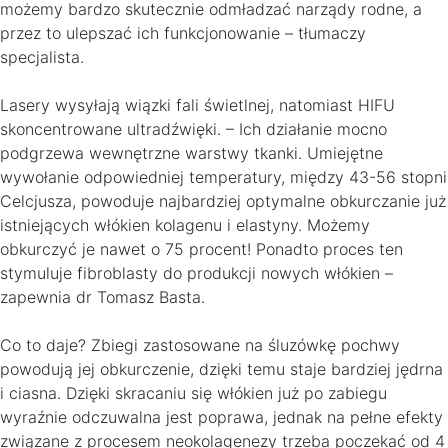
możemy bardzo skutecznie odmładzać narządy rodne, a
przez to ulepszać ich funkcjonowanie – tłumaczy
specjalista.
Lasery wysyłają wiązki fali świetlnej, natomiast HIFU
skoncentrowane ultradźwięki. – Ich działanie mocno
podgrzewa wewnętrzne warstwy tkanki. Umiejętne
wywołanie odpowiedniej temperatury, między 43-56 stopni
Celcjusza, powoduje najbardziej optymalne obkurczanie już
istniejących włókien kolagenu i elastyny. Możemy
obkurczyć je nawet o 75 procent! Ponadto proces ten
stymuluje fibroblasty do produkcji nowych włókien –
zapewnia dr Tomasz Basta.
Co to daje? Zbiegi zastosowane na śluzówkę pochwy
powodują jej obkurczenie, dzięki temu staje bardziej jędrna
i ciasna. Dzięki skracaniu się włókien już po zabiegu
wyraźnie odczuwalna jest poprawa, jednak na pełne efekty
związane z procesem neokolagenezy trzeba poczekać od 4