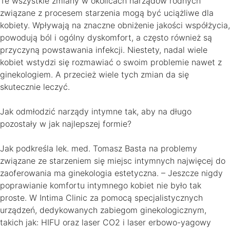
Te wszystkie zmiany w okolicach narządów rodnych
związane z procesem starzenia mogą być uciążliwe dla
kobiety. Wpływają na znaczne obniżenie jakości współżycia,
powodują ból i ogólny dyskomfort, a często również są
przyczyną powstawania infekcji. Niestety, nadal wiele
kobiet wstydzi się rozmawiać o swoim problemie nawet z
ginekologiem. A przecież wiele tych zmian da się
skutecznie leczyć.
Jak odmłodzić narządy intymne tak, aby na długo
pozostały w jak najlepszej formie?
Jak podkreśla lek. med. Tomasz Basta na problemy
związane ze starzeniem się miejsc intymnych najwięcej do
zaoferowania ma ginekologia estetyczna. – Jeszcze nigdy
poprawianie komfortu intymnego kobiet nie było tak
proste. W Intima Clinic za pomocą specjalistycznych
urządzeń, dedykowanych zabiegom ginekologicznym,
takich jak: HIFU oraz laser CO2 i laser erbowo-yagowy