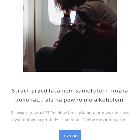
Strach przed lataniem samolotem można
pokonać… ale na pewno nie alkoholem!
Szacuje się, że aż 1/3 Polaków boi się latać, a połowa odczuwa
dyskomfort na pokładzie samolotu. Osoby z awiofobią, bo…
CZYTAJ