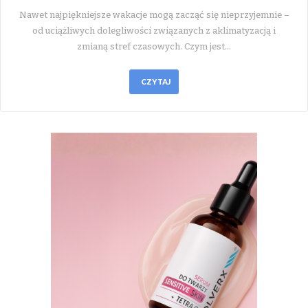
Nawet najpiękniejsze wakacje mogą zacząć się nieprzyjemnie –
od uciążliwych dolegliwości związanych z aklimatyzacją i
zmianą stref czasowych. Czym jest…
CZYTAJ