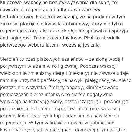
Kluczowe, wakacyjne beauty-wyzwania dla skóry to:
nawilżenie, regeneracja i odbudowa warstwy
hydrolipidowej. Eksperci wskazują, że na podium w tym
zakresie plasuje się kwas laktobionowy, który nie tylko
regeneruje skórę, ale także dogłębnie ją nawilża i sprzyja
anti-agingowi. Ten niezawodny kwas PHA to składnik
pierwszego wyboru latem i wczesną jesienią.
Sierpień to czas plażowych szaleństw – ze słoną wodą i
porywistym wiatrem w roli głównej. Podczas wakacji
wielokrotnie zmieniamy dietę i (niestety) nie zawsze udaje
nam się utrzymać perfekcyjne nawyki pielęgnacyjne. Ale to
jeszcze nie wszystko. Zmiany pogody, klimatyzowane
pomieszczenia oraz intensywne słońce negatywnie
wpływają na kondycję skóry, przesuszając ją i powodując
podrażnienia. Zdaniem ekspertów latem oraz wczesną
jesienią kosmetycznymi top-zadaniami są nawilżenie i
regeneracja. W tym zakresie zarówno w gabinetach
kosmetycznych, jak w pielęgnacji domowej prym wiedzie