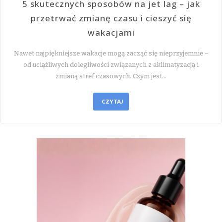
5 skutecznych sposobów na jet lag – jak
przetrwać zmianę czasu i cieszyć się
wakacjami
Nawet najpiękniejsze wakacje mogą zacząć się nieprzyjemnie –
od uciążliwych dolegliwości związanych z aklimatyzacją i
zmianą stref czasowych. Czym jest…
CZYTAJ