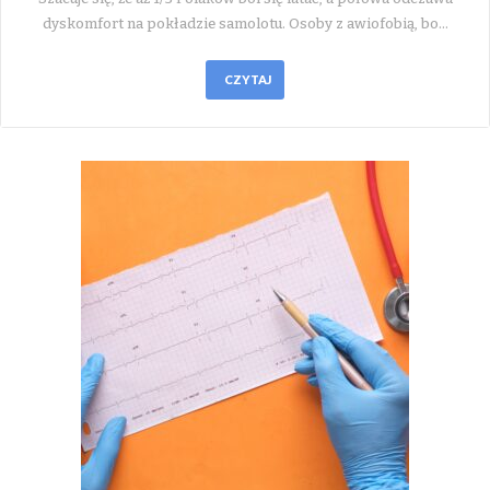
dyskomfort na pokładzie samolotu. Osoby z awiofobią, bo…
CZYTAJ