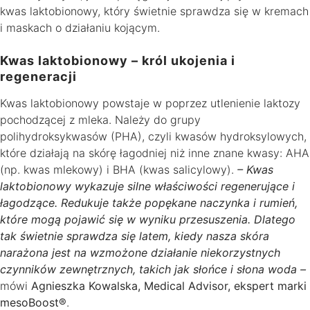
kwas laktobionowy, który świetnie sprawdza się w kremach
i maskach o działaniu kojącym.
Kwas laktobionowy – król ukojenia i
regeneracji
Kwas laktobionowy powstaje w poprzez utlenienie laktozy
pochodzącej z mleka. Należy do grupy
polihydroksykwasów (PHA), czyli kwasów hydroksylowych,
które działają na skórę łagodniej niż inne znane kwasy: AHA
(np. kwas mlekowy) i BHA (kwas salicylowy).
– Kwas
laktobionowy wykazuje silne właściwości regenerujące i
łagodzące. Redukuje także popękane naczynka i rumień,
które mogą pojawić się w wyniku przesuszenia. Dlatego
tak świetnie sprawdza się latem, kiedy nasza skóra
narażona jest na wzmożone działanie niekorzystnych
czynników zewnętrznych, takich jak słońce i słona woda –
mówi
Agnieszka Kowalska, Medical Advisor, ekspert marki
mesoBoost®
.