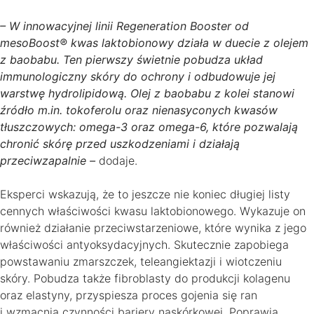
– W innowacyjnej linii Regeneration Booster od
mesoBoost® kwas laktobionowy działa w duecie z olejem
z baobabu. Ten pierwszy świetnie pobudza układ
immunologiczny skóry do ochrony i odbudowuje jej
warstwę hydrolipidową. Olej z baobabu z kolei stanowi
źródło m.in. tokoferolu oraz nienasyconych kwasów
tłuszczowych: omega-3 oraz omega-6, które pozwalają
chronić skórę przed uszkodzeniami i działają
przeciwzapalnie –
dodaje.
Eksperci wskazują, że to jeszcze nie koniec długiej listy
cennych właściwości kwasu laktobionowego. Wykazuje on
również działanie przeciwstarzeniowe, które wynika z jego
właściwości antyoksydacyjnych. Skutecznie zapobiega
powstawaniu zmarszczek, teleangiektazji i wiotczeniu
skóry. Pobudza także fibroblasty do produkcji kolagenu
oraz elastyny, przyspiesza proces gojenia się ran
i wzmacnia czynności bariery naskórkowej. Poprawia