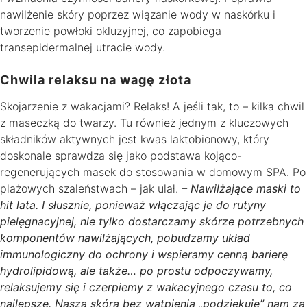
nawilżenie skóry poprzez wiązanie wody w naskórku i
tworzenie powłoki okluzyjnej, co zapobiega
transepidermalnej utracie wody.
Chwila relaksu na wagę złota
Skojarzenie z wakacjami? Relaks! A jeśli tak, to – kilka chwil
z maseczką do twarzy. Tu również jednym z kluczowych
składników aktywnych jest kwas laktobionowy, który
doskonale sprawdza się jako podstawa kojąco-
regenerujących masek do stosowania w domowym SPA. Po
plażowych szaleństwach – jak ulał.
– Nawilżające maski to
hit lata. I słusznie, ponieważ włączając je do rutyny
pielęgnacyjnej, nie tylko dostarczamy skórze potrzebnych
komponentów nawilżających, pobudzamy układ
immunologiczny do ochrony i wspieramy cenną barierę
hydrolipidową, ale także… po prostu odpoczywamy,
relaksujemy się i czerpiemy z wakacyjnego czasu to, co
najlepsze. Nasza skóra bez wątpienia „podziękuje” nam za