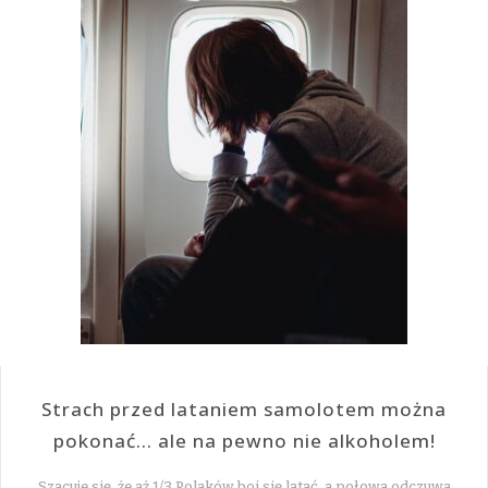
Strach przed lataniem samolotem można
pokonać… ale na pewno nie alkoholem!
Szacuje się, że aż 1/3 Polaków boi się latać, a połowa odczuwa