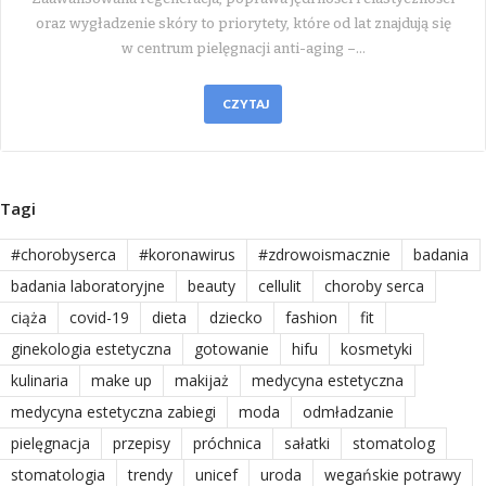
oraz wygładzenie skóry to priorytety, które od lat znajdują się
w centrum pielęgnacji anti-aging –…
CZYTAJ
Tagi
#chorobyserca
#koronawirus
#zdrowoismacznie
badania
badania laboratoryjne
beauty
cellulit
choroby serca
ciąża
covid-19
dieta
dziecko
fashion
fit
ginekologia estetyczna
gotowanie
hifu
kosmetyki
kulinaria
make up
makijaż
medycyna estetyczna
medycyna estetyczna zabiegi
moda
odmładzanie
pielęgnacja
przepisy
próchnica
sałatki
stomatolog
stomatologia
trendy
unicef
uroda
wegańskie potrawy