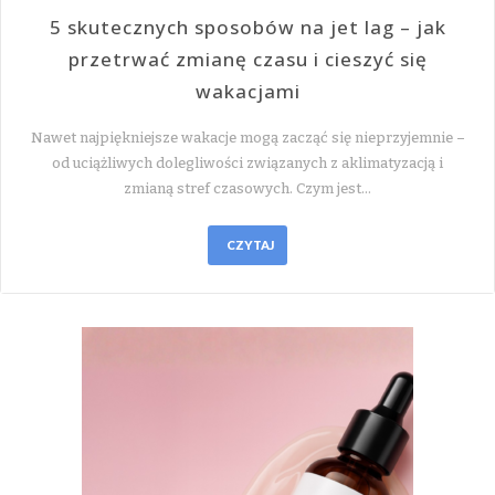
5 skutecznych sposobów na jet lag – jak
przetrwać zmianę czasu i cieszyć się
wakacjami
Nawet najpiękniejsze wakacje mogą zacząć się nieprzyjemnie –
od uciążliwych dolegliwości związanych z aklimatyzacją i
zmianą stref czasowych. Czym jest…
CZYTAJ