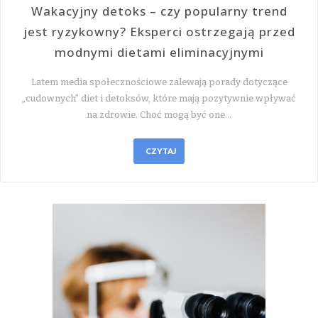
Wakacyjny detoks – czy popularny trend
jest ryzykowny? Eksperci ostrzegają przed
modnymi dietami eliminacyjnymi
Latem media społecznościowe zalewają porady dotyczące
„cudownych” diet i detoksów, które mają pozytywnie wpływać
na zdrowie. Choć mogą być one…
CZYTAJ