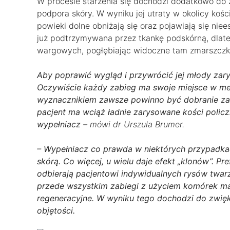
W procesie starzenia się dochodzi dodatkowo do zan
podpora skóry. W wyniku jej utraty w okolicy kośc
powieki dolne obniżają się oraz pojawiają się niee
już podtrzymywana przez tkankę podskórną, dlate
wargowych, pogłębiając widoczne tam zmarszczki
Aby poprawić wygląd i przywrócić jej młody zary
Oczywiście każdy zabieg ma swoje miejsce w m
wyznacznikiem zawsze powinno być dobranie zabi
pacjent ma wciąż ładnie zarysowane kości polic
wypełniacz –
mówi dr Urszula Brumer.
– Wypełniacz co prawda w niektórych przypadkach
skórą. Co więcej, u wielu daje efekt „klonów”. Pre
odbierają pacjentowi indywidualnych rysów twarz
przede wszystkim zabiegi z użyciem komórek mac
regeneracyjne. W wyniku tego dochodzi do zwięk
objętości.