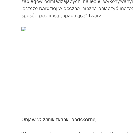
zabiegów odmładzających, najlepiej wykonywanym 
jeszcze bardziej widoczne, można połączyć mezote
sposób podniosą „opadającą” twarz.
Objaw 2: zanik tkanki podskórnej