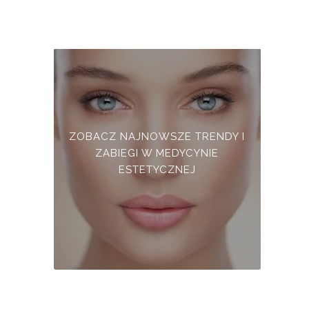
ZOBACZ NAJNOWSZE TRENDY I
ZABIEGI W MEDYCYNIE
ESTETYCZNEJ