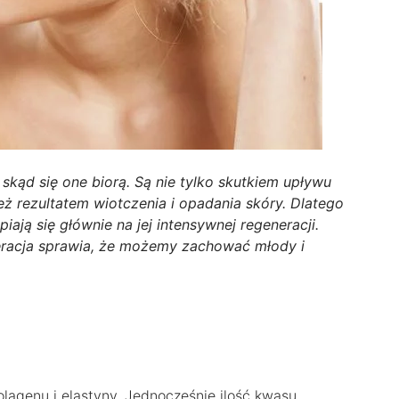
kąd się one biorą. Są nie tylko skutkiem upływu
ież rezultatem wiotczenia i opadania skóry. Dlatego
ają się głównie na jej intensywnej regeneracji.
racja sprawia, że możemy zachować młody i
olagenu i elastyny. Jednocześnie ilość kwasu