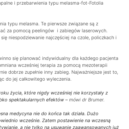
enia typu melasma. Te pierwsze związane są z
ować za pomocą peelingów i zabiegów laserowych.
ię niespodziewanie najczęściej na czole, policzkach i
winno się planować indywidualny dla każdego pacjenta
omniana wcześniej terapia za pomocą mezoterapii
ie dobrze zupełnie inny zabieg. Najważniejsze jest to,
c do jej całkowitego wyleczenia.
ku życia, które nigdy wcześniej nie korzystały z
ybko spektakularnych efektów –
mówi dr Brumer.
sna medycyna nie do końca tak działa. Dużo
powiednio wcześnie. Zatem postawienie na wczesną
odżywianie, a nie tylko na usuwanie zaawansowanych już