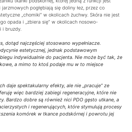
iku tkanki podskórnej, której jedną z funkcji jest
i jarzmowych pogłębiają się doliny łez, przez co
stetyczne „chomiki” w okolicach żuchwy. Skóra nie jest
go opada i „zbiera się” w okolicach nosowo-
 i bruzdy.
s, dotąd najczęściej stosowano wypełniacze.
edycynie estetycznej, jednak podstawowym
egu indywidualnie do pacjenta. Nie może być tak, że
zkowe, a mimo to ktoś podaje mu w to miejsce
 daje spektakularny efekty, ale nie „pracuje” ze
feruję więc bardziej zabiegi regeneracyjne, które nie
y. Bardzo dobre są również nici PDO gęsto utkane, a
ierzystych i regenerujących, które stymulują procesy
szenia komórek w tkance podskórnej i powrotu jej