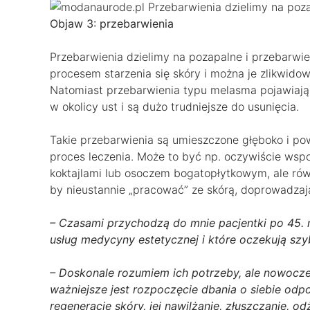
Objaw 3: przebarwienia
Przebarwienia dzielimy na pozapalne i przebarwi
procesem starzenia się skóry i można je zlikwid
Natomiast przebarwienia typu melasma pojawiają s
w okolicy ust i są dużo trudniejsze do usunięcia.
Takie przebarwienia są umieszczone głęboko i po
proces leczenia. Może to być np. oczywiście wsp
koktajlami lub osoczem bogatopłytkowym, ale równ
by nieustannie „pracować” ze skórą, doprowadzają
– Czasami przychodzą do mnie pacjentki po 45. ro
usług medycyny estetycznej i które oczekują sz
– Doskonale rozumiem ich potrzeby, ale nowocze
ważniejsze jest rozpoczęcie dbania o siebie od
regenerację skóry, jej nawilżanie, złuszczanie, 