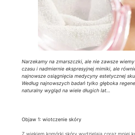
Narzekamy na zmarszczki, ale nie zawsze wiemy s
czasu i nadmiernie ekspresyjnej mimiki, ale równ
najnowsze osiągnięcia medycyny estetycznej skupi
Według najnowszych badań tylko głęboka regene
naturalny wygląd na wiele długich lat…
Objaw 1: wiotczenie skóry
Z wiekiem komórki skóry wydzielają coraz mniej k