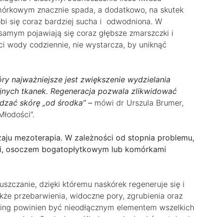
órkowym znacznie spada, a dodatkowo, na skutek
obi się coraz bardziej sucha i odwodniona. W
samym pojawiają się coraz głębsze zmarszczki i
i wody codziennie, nie wystarcza, by uniknąć
y najważniejsze jest zwiększenie wydzielania
nych tkanek. Regeneracja pozwala zlikwidować
adzać skórę „od środka”
–
mówi dr Urszula Brumer,
Młodości”.
zaju mezoterapia. W zależności od stopnia problemu,
mi, osoczem bogatopłytkowym lub komórkami
szczanie, dzięki któremu naskórek regeneruje się i
także przebarwienia, widoczne pory, zgrubienia oraz
eling powinien być nieodłącznym elementem wszelkich