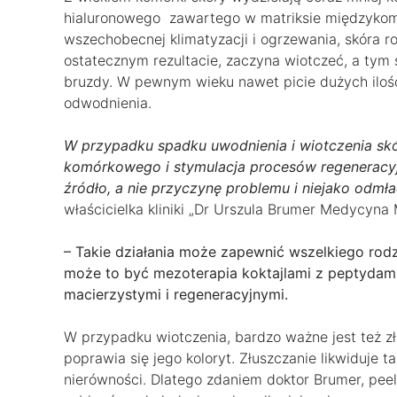
hialuronowego zawartego w matriksie międzykom
wszechobecnej klimatyzacji i ogrzewania, skóra r
ostatecznym rezultacie, zaczyna wiotczeć, a tym 
bruzdy. W pewnym wieku nawet picie dużych ilośc
odwodnienia.
W przypadku spadku uwodnienia i wiotczenia skór
komórkowego i stymulacja procesów regeneracyj
źródło, a nie przyczynę problemu i niejako odmł
właścicielka kliniki „Dr Urszula Brumer Medycyna 
– Takie działania może zapewnić wszelkiego rod
może to być mezoterapia koktajlami z peptyda
macierzystymi i regeneracyjnymi.
W przypadku wiotczenia, bardzo ważne jest też złu
poprawia się jego koloryt. Złuszczanie likwiduje 
nierówności. Dlatego zdaniem doktor Brumer, pe