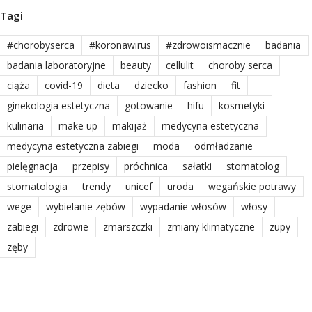
Tagi
#chorobyserca
#koronawirus
#zdrowoismacznie
badania
badania laboratoryjne
beauty
cellulit
choroby serca
ciąża
covid-19
dieta
dziecko
fashion
fit
ginekologia estetyczna
gotowanie
hifu
kosmetyki
kulinaria
make up
makijaż
medycyna estetyczna
medycyna estetyczna zabiegi
moda
odmładzanie
pielęgnacja
przepisy
próchnica
sałatki
stomatolog
stomatologia
trendy
unicef
uroda
wegańskie potrawy
wege
wybielanie zębów
wypadanie włosów
włosy
zabiegi
zdrowie
zmarszczki
zmiany klimatyczne
zupy
zęby