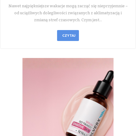
Nawet najpiękniejsze wakacje mogą zacząć się nieprzyjemnie –
od uciążliwych dolegliwości związanych z aklimatyzacją i
zmianą stref czasowych. Czym jest…
CZYTAJ