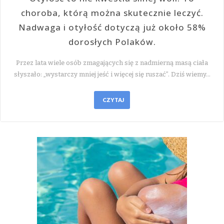
choroba, którą można skutecznie leczyć.
Nadwaga i otyłość dotyczą już około 58%
dorosłych Polaków.
Przez lata wiele osób zmagających się z nadmierną masą ciała
słyszało: „wystarczy mniej jeść i więcej się ruszać”. Dziś wiemy…
CZYTAJ