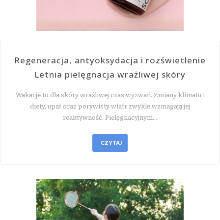
Regeneracja, antyoksydacja i rozświetlenie
Letnia pielęgnacja wrażliwej skóry
Wakacje to dla skóry wrażliwej czas wyzwań. Zmiany klimatu i
diety, upał oraz porywisty wiatr zwykle wzmagają jej
reaktywność. Pielęgnacyjnym…
CZYTAJ