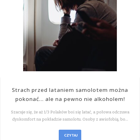
Strach przed lataniem samolotem można
pokonać… ale na pewno nie alkoholem!
Szacuje się, że aż 1/3 Polaków boi się latać, a połowa odczuwa
dyskomfort na pokładzie samolotu. Osoby z awiofobią, bo…
CZYTAJ